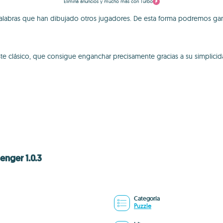
Elimina anuncios y mucho más con Turbo
palabras que han dibujado otros jugadores. De esta forma podremos gana
clásico, que consigue enganchar precisamente gracias a su simplicida
nger 1.0.3
Categoría
Puzzle