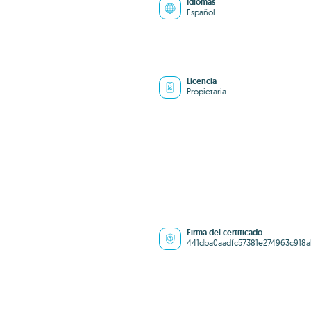
Idiomas
Español
Licencia
Propietaria
Firma del certificado
441dba0aadfc57381e274963c918a