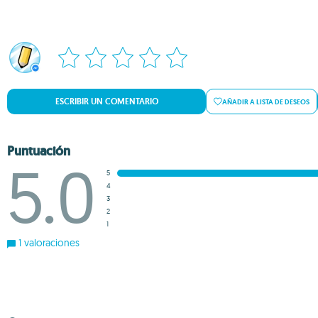
ESCRIBIR UN COMENTARIO
AÑADIR A LISTA DE DESEOS
Puntuación
5.0
5
4
3
2
1
1 valoraciones