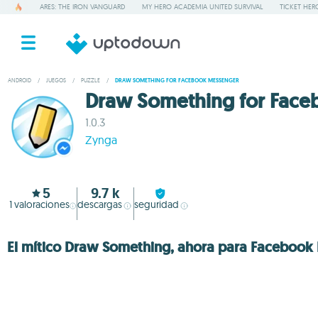
ARES: THE IRON VANGUARD
MY HERO ACADEMIA UNITED SURVIVAL
TICKET HER
ANDROID
/
JUEGOS
/
PUZZLE
/
DRAW SOMETHING FOR FACEBOOK MESSENGER
Draw Something for Fac
1.0.3
Zynga
5
9.7 k
1
valoraciones
descargas
seguridad
El mítico Draw Something, ahora para Facebook