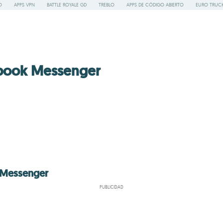
O
APPS VPN
BATTLE ROYALE GD
TREBLO
APPS DE CÓDIGO ABIERTO
EURO TRUCK
ebook Messenger
 Messenger
PUBLICIDAD