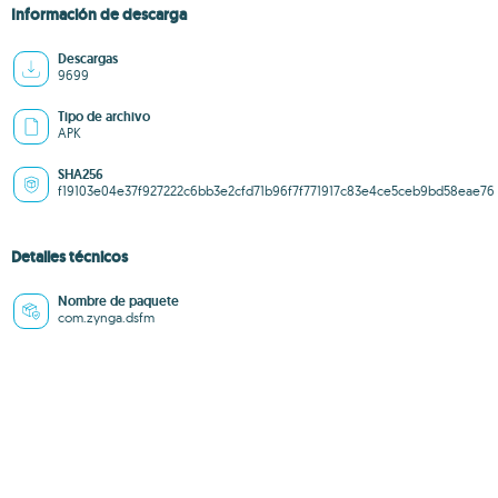
Información de descarga
Descargas
9699
Tipo de archivo
APK
SHA256
f19103e04e37f927222c6bb3e2cfd71b96f7f771917c83e4ce5ceb9bd58eae76
Detalles técnicos
Nombre de paquete
com.zynga.dsfm